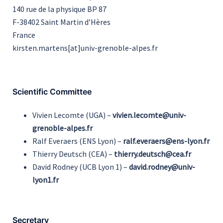
140 rue de la physique BP 87
F-38402 Saint Martin d’Hères
France
kirsten.martens[at]univ-grenoble-alpes.fr
Scientific Committee
Vivien Lecomte (UGA) –
vivien.lecomte@univ-
grenoble-alpes.fr
Ralf Everaers (ENS Lyon) –
ralf.everaers@ens-lyon.fr
Thierry Deutsch (CEA) –
thierry.deutsch@cea.fr
David Rodney (UCB Lyon 1) –
david.rodney@univ-
lyon1.fr
Secretary